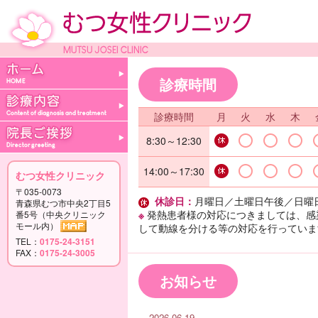
診療時間
診療時間
月
火
水
木
8:30～12:30
14:00～17:30
むつ女性クリニック
〒035-0073
休診日：
月曜日／土曜日午後／日曜
青森県むつ市中央2丁目5
※
発熱患者様の対応につきましては、感
番5号（中央クリニック
モール内）
して動線を分ける等の対応を行っていま
TEL：
0175-24-3151
FAX：
0175-24-3005
お知らせ
2026.06.19